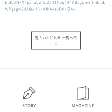
bid0SN7X1pLFa8w1p2E41Ndq144ABagDnwrfmEmL
ログアウト
WPgegw2dAQw1Qk9JhA4zvDXkiZAvl
過去のお知らせ 一覧へ戻
る