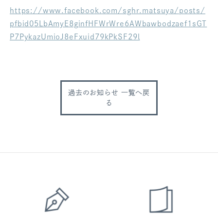
https://www.facebook.com/sghr.matsuya/posts/
ログアウト
pfbid05LbAmyE8ginfHFWrWre6AWbawbodzaef1sGT
P7PykazUmioJ8eFxuid79kPkSF29l
過去のお知らせ 一覧へ戻
る