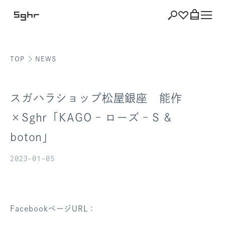
TOP
NEWS
ショッピング
バッグを見る
スガハラショップ松屋銀座 能作
×Sghr「KAGO – ローズ – S &
boton」
注文履歴
2023-01-05
会員登録情報
ポイント
FacebookページURL：
お気に入り