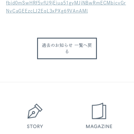
fbid0mSwHRf5vfU9jEiua51gyMJjNBwRmECMbicvGr
ログアウト
NvCaGEEzcLJ2EqL3xPXg69VAnAMl
過去のお知らせ 一覧へ戻
る