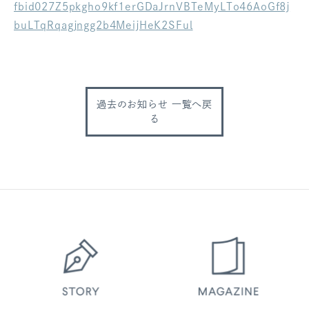
fbid027Z5pkgho9kf1erGDaJrnVBTeMyLTo46AoGf8j
ログアウト
buLTqRqagjngg2b4MeijHeK2SFul
過去のお知らせ 一覧へ戻
る