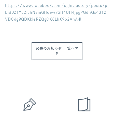
https://www.facebook.com/sghr.factory/posts/pf
ログアウト
bid021Yc2fchNsmGHqew72H4UH4jpgPQdhQc4312
VDCdg9QDKkjeRZQgCK8LhX9o2AhA4l
過去のお知らせ 一覧へ戻
る