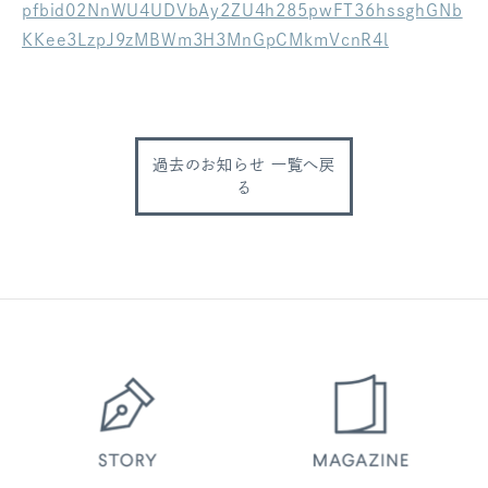
pfbid02NnWU4UDVbAy2ZU4h285pwFT36hssghGNb
ログアウト
KKee3LzpJ9zMBWm3H3MnGpCMkmVcnR4l
過去のお知らせ 一覧へ戻
る