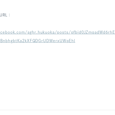
URL：
acebook.com/sghr.hukuoka/posts/pfbid0JZmqadWd6rh
BnbhgbtKa2kXFQDGrUDWerxUWpEhl