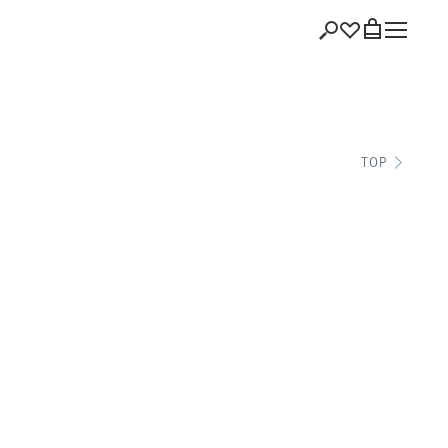
ショッピング
TOP
バッグを見る
注文履歴
会員登録情報
ポイント
お気に入り
ログアウト