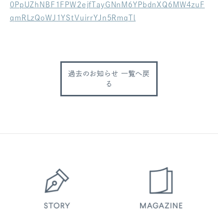
0PpUZhNBF1FPW2ejfTayGNnM6YPbdnXQ6MW4zuF
ログアウト
qmRLzQoWJ1YStVuirrYJn5RmqTl
過去のお知らせ 一覧へ戻
る