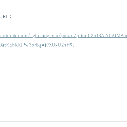
URL：
acebook.com/sghr.aoyama/posts/pfbid02nJ8A2rhiUMP
RQtKEhKKjPw3srBgAj9XUxU2sH9l