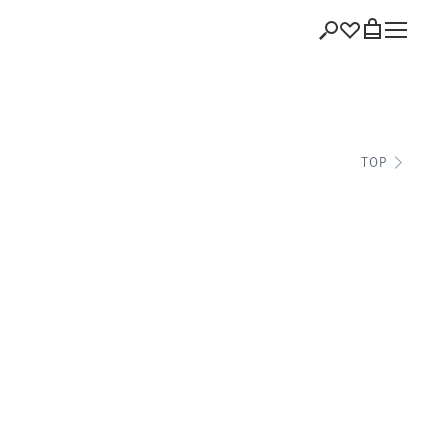
ショッピング
TOP
バッグを見る
注文履歴
会員登録情報
ポイント
お気に入り
ログアウト