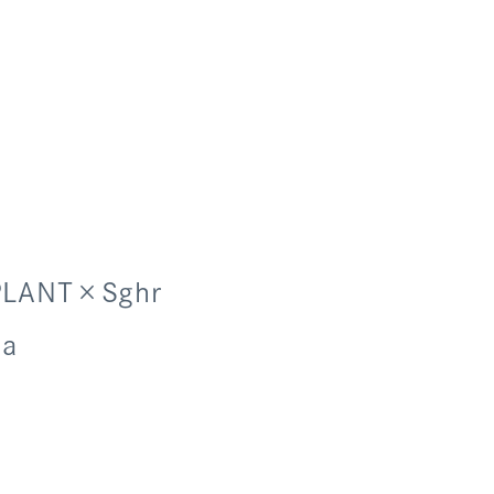
ANT×Sghr
ka