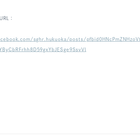
URL：
acebook.com/sghr.hukuoka/posts/pfbid0HNcPmZNHzo
YByCbRFrhh8D59gxYbJESge9SsvVl