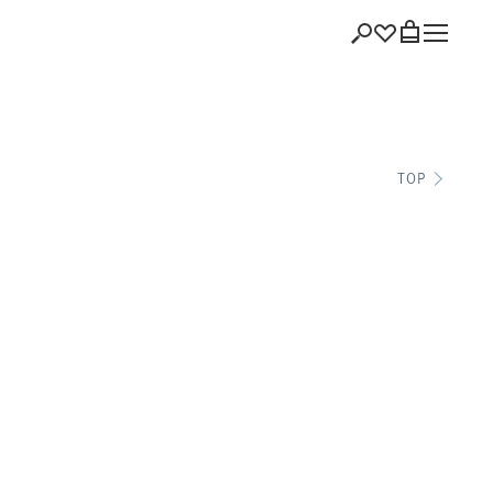
ショッピング
TOP
バッグを見る
注文履歴
会員登録情報
ポイント
お気に入り
ログアウト