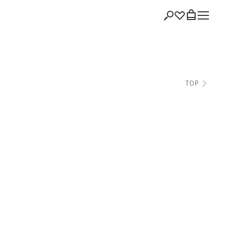
ショッピング
TOP
バッグを見る
注文履歴
会員登録情報
ポイント
お気に入り
ログアウト