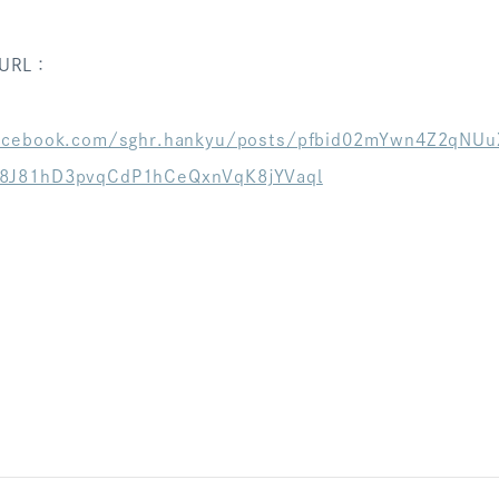
URL：
acebook.com/sghr.hankyu/posts/pfbid02mYwn4Z2qNU
8J81hD3pvqCdP1hCeQxnVqK8jYVaql