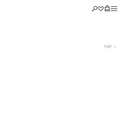
ショッピング
TOP
バッグを見る
注文履歴
会員登録情報
ポイント
お気に入り
ログアウト