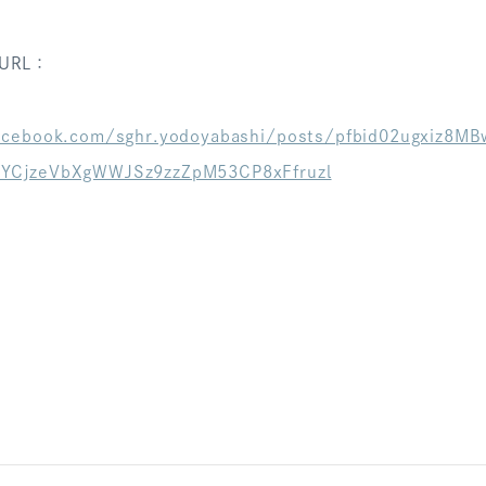
URL：
acebook.com/sghr.yodoyabashi/posts/pfbid02ugxiz8M
YCjzeVbXgWWJSz9zzZpM53CP8xFfruzl