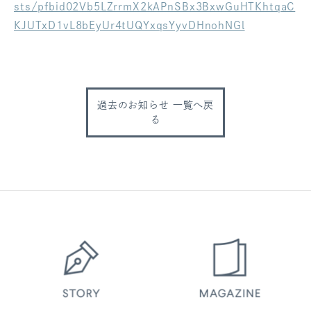
sts/pfbid02Vb5LZrrmX2kAPnSBx3BxwGuHTKhtqaC
ログアウト
KJUTxD1vL8bEyUr4tUQYxqsYyvDHnohNGl
過去のお知らせ 一覧へ戻
る