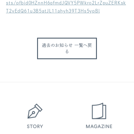
sts/pfbid0HZnnH6qfmdJQVY5PWkro2LrZpuZERKsk
ログアウト
T2vEdQ61u3B5atJL11ahyh39T3Hs5ypBl
過去のお知らせ 一覧へ戻
る