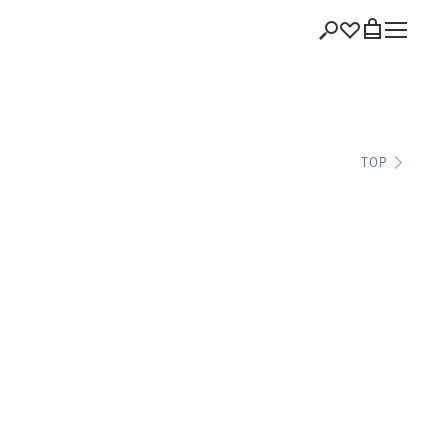
ショッピング
TOP
バッグを見る
注文履歴
会員登録情報
ポイント
お気に入り
ログアウト