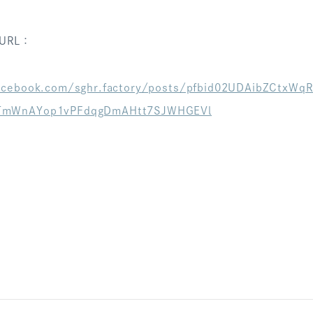
URL：
acebook.com/sghr.factory/posts/pfbid02UDAibZCtxWq
mWnAYop1vPFdqgDmAHtt7SJWHGEVl