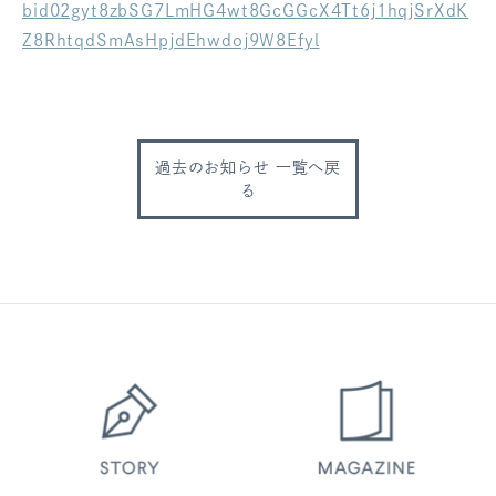
bid02gyt8zbSG7LmHG4wt8GcGGcX4Tt6j1hqjSrXdK
ログアウト
Z8RhtqdSmAsHpjdEhwdoj9W8Efyl
過去のお知らせ 一覧へ戻
る