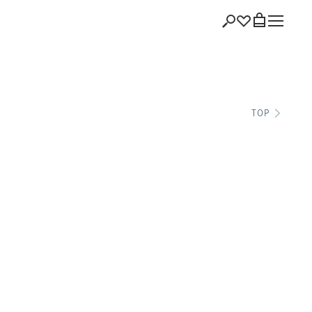
ショッピング
TOP
バッグを見る
注文履歴
会員登録情報
ポイント
お気に入り
ログアウト