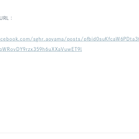
URL：
acebook.com/sghr.aoyama/posts/pfbid0suKfcaW6PDt
hqWRovDY9rzx359h6uXXaVuwET9l