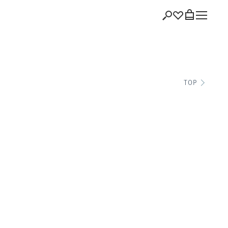
ショッピング
TOP
バッグを見る
注文履歴
会員登録情報
ポイント
お気に入り
ログアウト