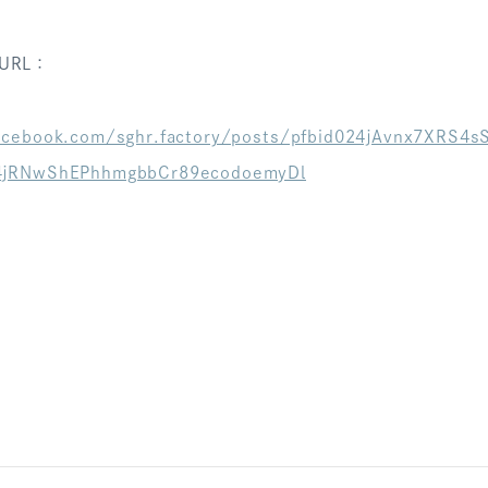
URL：
acebook.com/sghr.factory/posts/pfbid024jAvnx7XRS4
4jRNwShEPhhmgbbCr89ecodoemyDl