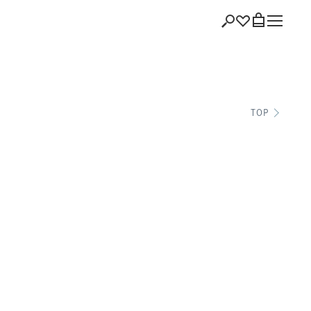
ショッピング
TOP
バッグを見る
注文履歴
会員登録情報
ポイント
お気に入り
ログアウト