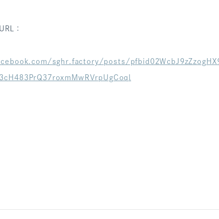
URL：
acebook.com/sghr.factory/posts/pfbid02WcbJ9zZzogH
33cH483PrQ37roxmMwRVrpUgCoql