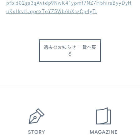
pfbid02gs3qAvtdp9NwK41ypmf7NZ7H5hiraByyDyH
ログアウト
uKsHrvtUqpoxToYZ5Wb6bXczCp4gTl
過去のお知らせ 一覧へ戻
る