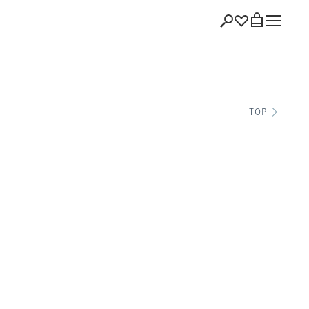
ショッピング
TOP
バッグを見る
注文履歴
会員登録情報
ポイント
お気に入り
ログアウト