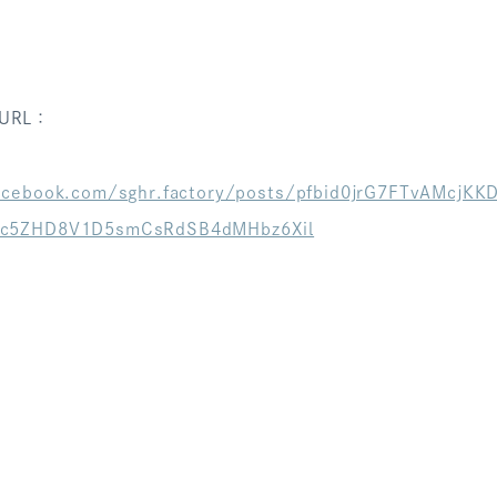
URL：
acebook.com/sghr.factory/posts/pfbid0jrG7FTvAMcjK
c5ZHD8V1D5smCsRdSB4dMHbz6Xil