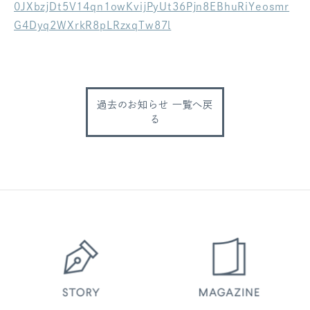
0JXbzjDt5V14qn1owKvijPyUt36Pjn8EBhuRiYeosmr
ログアウト
G4Dyq2WXrkR8pLRzxqTw87l
過去のお知らせ 一覧へ戻
る