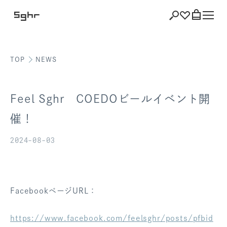
TOP
NEWS
ショッピング
バッグを見る
Feel Sghr COEDOビールイベント開
催！
2024-08-03
注文履歴
会員登録情報
ポイント
FacebookページURL：
お気に入り
https://www.facebook.com/feelsghr/posts/pfbid