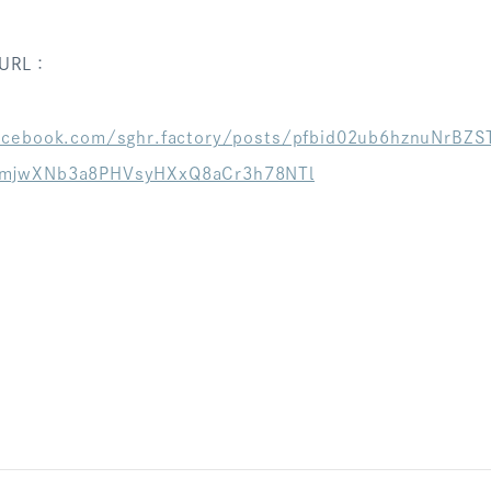
URL：
acebook.com/sghr.factory/posts/pfbid02ub6hznuNrB
mjwXNb3a8PHVsyHXxQ8aCr3h78NTl