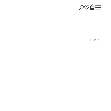
ショッピング
TOP
バッグを見る
注文履歴
会員登録情報
ポイント
お気に入り
ログアウト