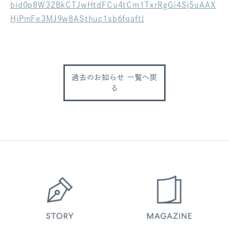
bid0p8W32BkCTJwHtdFCu4tCm1TxrRgGi4Sj5uAAX
ログアウト
HjPmFe3MJ9w8ASthuc1sb6fqaftl
過去のお知らせ 一覧へ戻
る