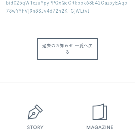
bid025qW1czuYpyPPQxQeCRkppk68b42CazoyEAqo
ログアウト
78wYYFVj9n8SJv4d72h2KTGjWLtvl
過去のお知らせ 一覧へ戻
る