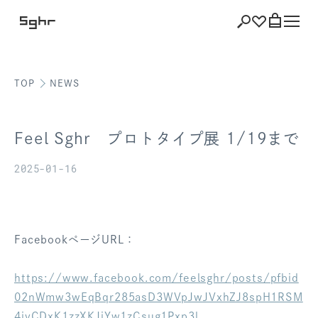
TOP
NEWS
ショッピング
バッグを見る
Feel Sghr プロトタイプ展 1/19まで
2025-01-16
注文履歴
会員登録情報
FacebookページURL：
ポイント
https://www.facebook.com/feelsghr/posts/pfbid
02nWmw3wEqBqr285asD3WVpJwJVxhZJ8spH1RSM
お気に入り
4iyCDxK1zzXKJiYw1zCsug1Pxp3l