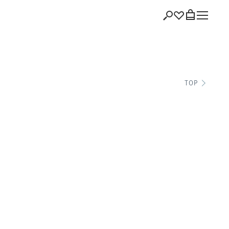
ショッピング
TOP
バッグを見る
注文履歴
会員登録情報
ポイント
お気に入り
ログアウト