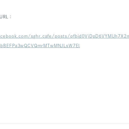
URL：
acebook.com/sghr.cafe/posts/pfbid0VjDpD6VYMUh7X
AbBEFPa3wQCVQmrMTwMNJLsW7El