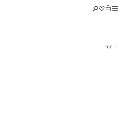
ショッピング
TOP
バッグを見る
注文履歴
会員登録情報
ポイント
お気に入り
ログアウト