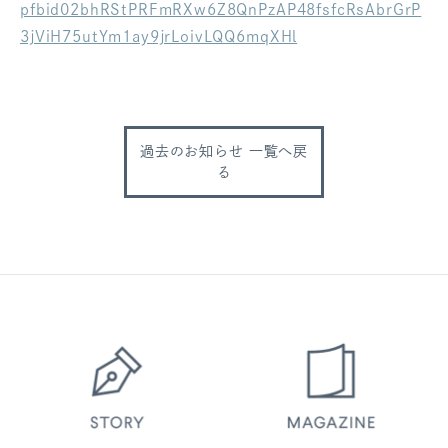
pfbid02bhRStPRFmRXw6Z8QnPzAP48fsfcRsAbrGrP
ログアウト
3jViH75utYm1ay9jrLoivLQQ6mqXHl
過去のお知らせ 一覧へ戻
る