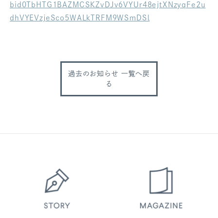
bid0TbHTG1BAZMCSKZvDJv6VYUr48ejtXNzyqFe2u
ログアウト
dhVYEVzjeSco5WALkTRFM9WSmDSl
過去のお知らせ 一覧へ戻
る