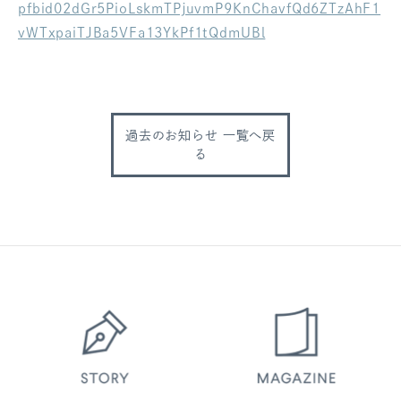
pfbid02dGr5PioLskmTPjuvmP9KnChavfQd6ZTzAhF1
ログアウト
vWTxpaiTJBa5VFa13YkPf1tQdmUBl
過去のお知らせ 一覧へ戻
る