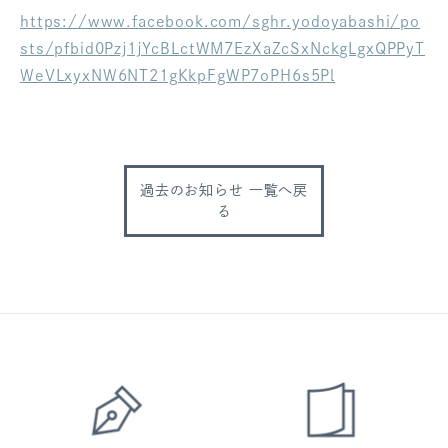
https://www.facebook.com/sghr.yodoyabashi/po
ログアウト
sts/pfbid0Pzj1jYcBLctWM7EzXaZcSxNckgLgxQPPyT
WeVLxyxNW6NT21gKkpFgWP7oPH6s5Pl
過去のお知らせ 一覧へ戻
る