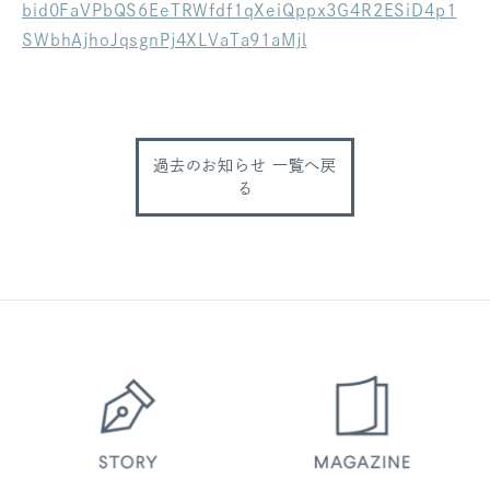
bid0FaVPbQS6EeTRWfdf1qXeiQppx3G4R2ESiD4p1
ログアウト
SWbhAjhoJqsgnPj4XLVaTa91aMjl
過去のお知らせ 一覧へ戻
る