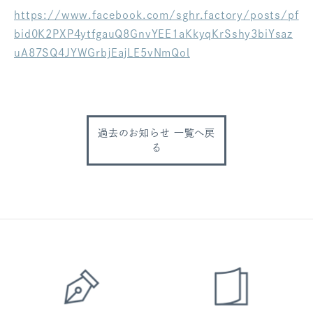
https://www.facebook.com/sghr.factory/posts/pf
ログアウト
bid0K2PXP4ytfgauQ8GnvYEE1aKkyqKrSshy3biYsaz
uA87SQ4JYWGrbjEajLE5vNmQol
過去のお知らせ 一覧へ戻
る