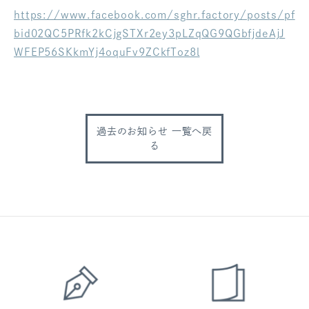
https://www.facebook.com/sghr.factory/posts/pf
ログアウト
bid02QC5PRfk2kCjgSTXr2ey3pLZqQG9QGbfjdeAjJ
WFEP56SKkmYj4oquFv9ZCkfToz8l
過去のお知らせ 一覧へ戻
る