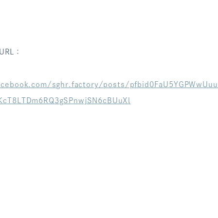
URL：
acebook.com/sghr.factory/posts/pfbid0FaU5YGPWwUuu
kKcT8LTDm6RQ3gSPnwjSN6cBUuXl