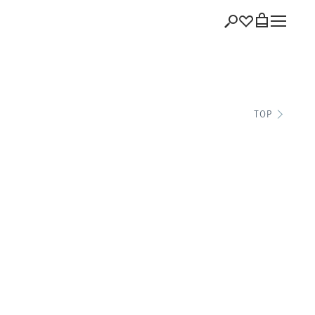
ショッピング
TOP
バッグを見る
注文履歴
会員登録情報
ポイント
お気に入り
ログアウト