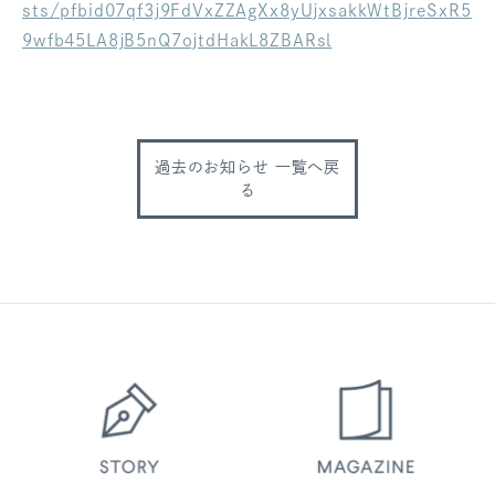
sts/pfbid07qf3j9FdVxZZAgXx8yUjxsakkWtBjreSxR5
ログアウト
9wfb45LA8jB5nQ7ojtdHakL8ZBARsl
過去のお知らせ 一覧へ戻
る