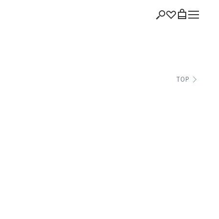
ショッピング
TOP
バッグを見る
注文履歴
会員登録情報
ポイント
お気に入り
ログアウト