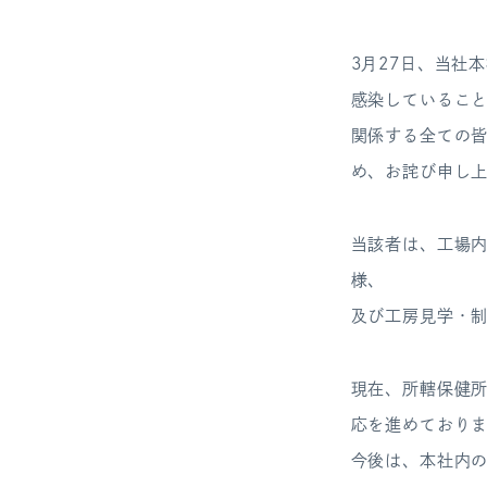
3月27日、当社
感染しているこ
関係する全ての
め、お詫び申し
当該者は、工場
様、
及び工房見学・
現在、所轄保健
応を進めており
今後は、本社内