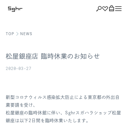
TOP
NEWS
ショッピング
バッグを見る
松屋銀座店 臨時休業のお知らせ
2020-03-27
注文履歴
会員登録情報
新型コロナウィルス感染拡大防止による東京都の外出自
粛要請を受け、
ポイント
松屋銀座の臨時休館に伴い、Sghrスガハラショップ松屋
銀座は以下2日間を臨時休業いたします。
お気に入り