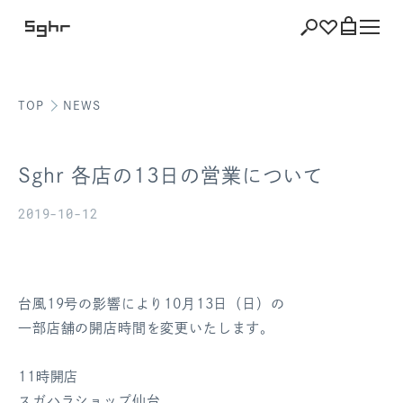
TOP
NEWS
ショッピング
バッグを見る
Sghr 各店の13日の営業について
2019-10-12
注文履歴
会員登録情報
台風19号の影響により10月13日（日）の
一部店舗の開店時間を変更いたします。
ポイント
11時開店
お気に入り
スガハラショップ仙台