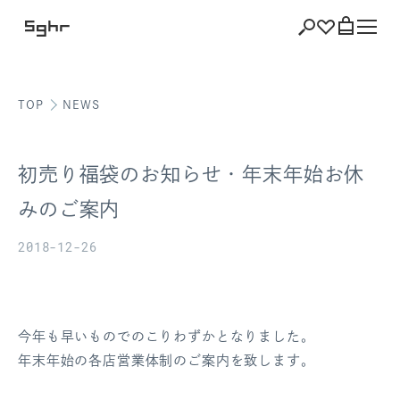
TOP
NEWS
ショッピング
バッグを見る
初売り福袋のお知らせ・年末年始お休
みのご案内
2018-12-26
注文履歴
会員登録情報
ポイント
今年も早いものでのこりわずかとなりました。
年末年始の各店営業体制のご案内を致します。
お気に入り