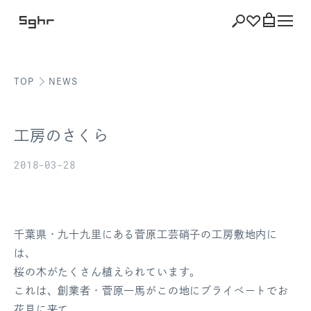
TOP
NEWS
ショッピング
バッグを見る
工房のさくら
2018-03-28
注文履歴
会員登録情報
千葉県・九十九里にある菅原工芸硝子の工房敷地内に
は、
ポイント
桜の木がたくさん植えられています。
これは、創業者・菅原一馬がこの地にプライベートでお
お気に入り
花見に来て、