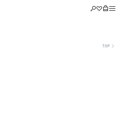
ショッピング
TOP
バッグを見る
注文履歴
会員登録情報
ポイント
お気に入り
ログアウト