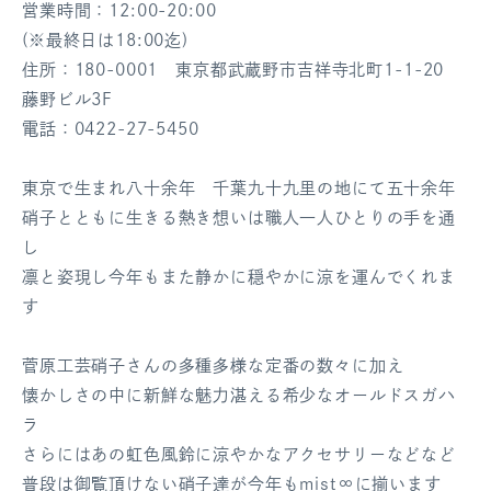
営業時間：12:00-20:00
ログアウト
(※最終日は18:00迄)
住所：180-0001 東京都武蔵野市吉祥寺北町1-1-20
藤野ビル3F
電話：0422-27-5450
東京で生まれ八十余年 千葉九十九里の地にて五十余年
硝子とともに生きる熱き想いは職人一人ひとりの手を通
し
凛と姿現し今年もまた静かに穏やかに涼を運んでくれま
す
菅原工芸硝子さんの多種多様な定番の数々に加え
懐かしさの中に新鮮な魅力湛える希少なオールドスガハ
ラ
さらにはあの虹色風鈴に涼やかなアクセサリーなどなど
普段は御覧頂けない硝子達が今年もmist∞に揃います