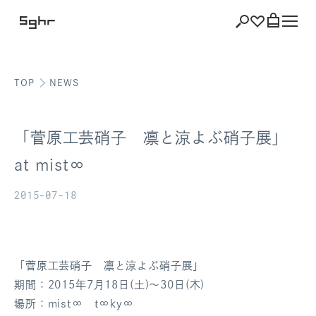
TOP
NEWS
ショッピング
バッグを見る
「菅原工芸硝子 凛と涼よぶ硝子展」
at mist∞
2015-07-18
注文履歴
会員登録情報
ポイント
「菅原工芸硝子 凛と涼よぶ硝子展」
期間：2015年7月18日(土)～30日(木)
お気に入り
場所：mist∞ t∞ky∞