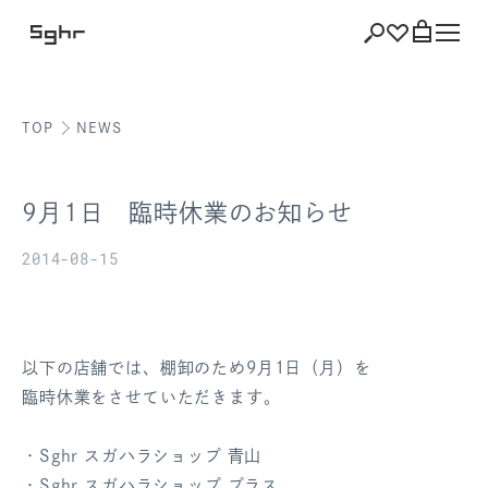
TOP
NEWS
ショッピング
バッグを見る
9月1日 臨時休業のお知らせ
2014-08-15
注文履歴
会員登録情報
以下の店舗では、棚卸のため9月1日（月）を
臨時休業をさせていただきます。
ポイント
・Sghr スガハラショップ 青山
お気に入り
・Sghr スガハラショップ プラス