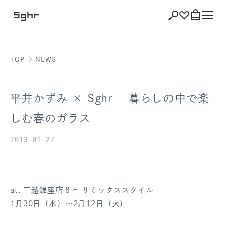
TOP
NEWS
ショッピング
バッグを見る
平井かずみ × Sghr 暮らしの中で楽
しむ春のガラス
2013-01-27
注文履歴
会員登録情報
ポイント
at. 三越銀座店８Ｆ リミックススタイル
1月30日（水）～2月12日（火）
お気に入り