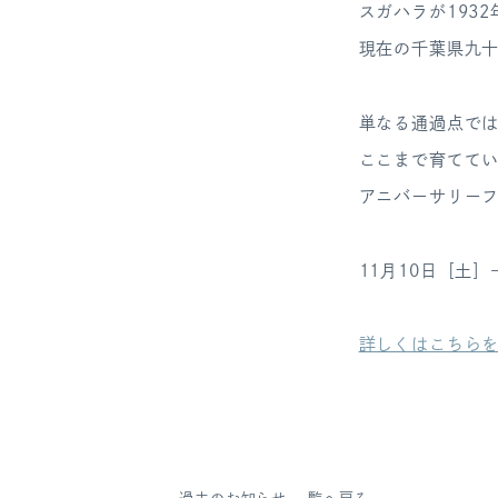
スガハラが193
現在の千葉県九十
単なる通過点で
ここまで育てて
アニバーサリー
11月10日［土］
詳しくはこちら