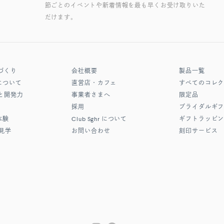
節ごとのイベントや新着情報を最も早くお受け取りいた
だけます。
づくり
会社概要
製品一覧
について
直営店・カフェ
すべてのコレ
と開発力
事業者さまへ
限定品
採用
ブライダルギ
体験
Club Sghr
について
ギフトラッピ
見学
お問い合わせ
刻印サービス