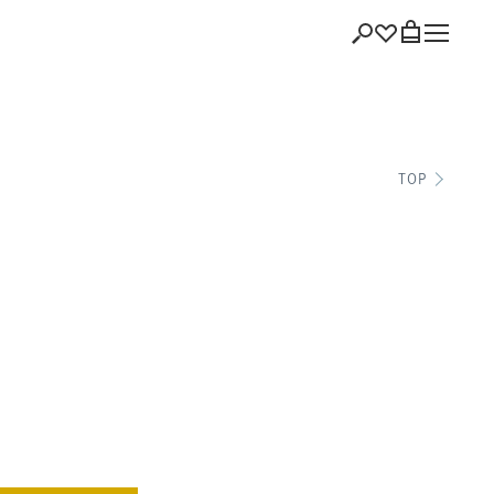
ショッピング
TOP
バッグを見る
注文履歴
会員登録情報
ポイント
お気に入り
ログアウト