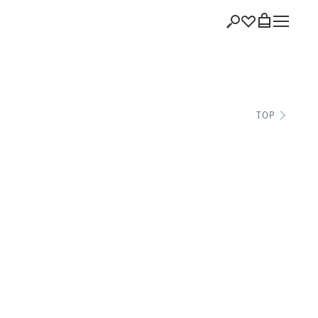
ショッピング
TOP
バッグを見る
注文履歴
会員登録情報
ポイント
お気に入り
ログアウト