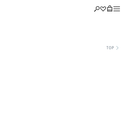
ショッピング
TOP
バッグを見る
注文履歴
会員登録情報
ポイント
お気に入り
ログアウト