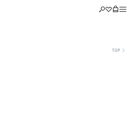
ショッピング
TOP
バッグを見る
注文履歴
会員登録情報
ポイント
お気に入り
ログアウト