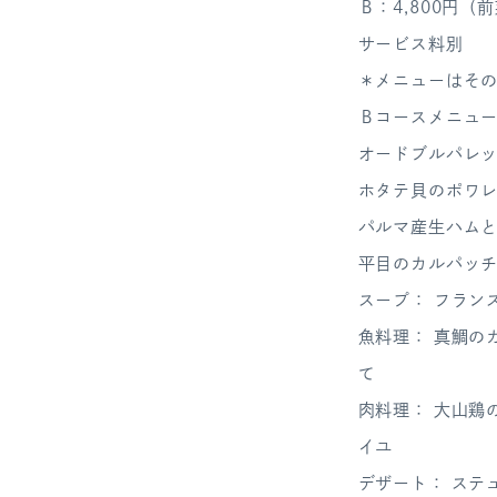
Ｂ：4,800円
サービス料別
＊メニューはそ
Ｂコースメニュ
オードブルパレ
ホタテ貝のポワ
パルマ産生ハム
平目のカルパッチ
スープ： フラン
魚料理： 真鯛の
て
肉料理： 大山鶏
イユ
デザート： ステ