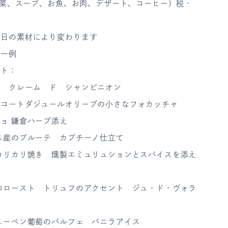
（前菜、スープ、お魚、お肉、デザート、コーヒー）税・
の日の素材により変わります
ー一例
ット：
レ クレーム ド シャンピニオン
とコートダジュールオリーブの小さなフォカッチャ
ョ 鎌倉ハーブ添え
ス産のブルーテ カプチーノ仕立て
カリカリ焼き 燻製エミュリュションとスパイスを添え
のロースト トリュフのアクセント ジュ・ド・ヴォラ
ューベン葡萄のパルフェ バニラアイス